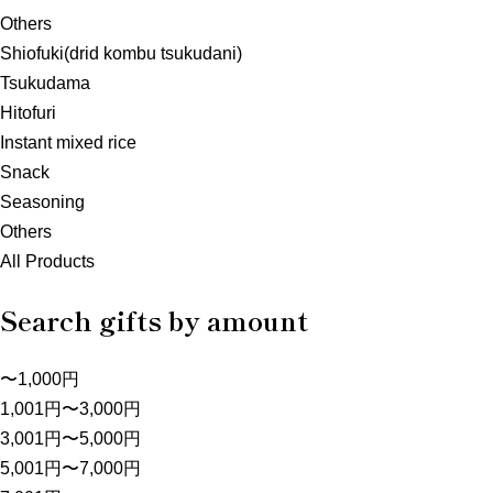
Others
Shiofuki(drid kombu tsukudani)
Tsukudama
Hitofuri
Instant mixed rice
Snack
Seasoning
Others
All Products
Search gifts by amount
〜1,000円
1,001円〜3,000円
3,001円〜5,000円
5,001円〜7,000円