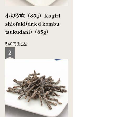
小切汐吹（85g）
Kogiri
shiofuki(dried kombu
tsukudani)（85g）
540円(税込)