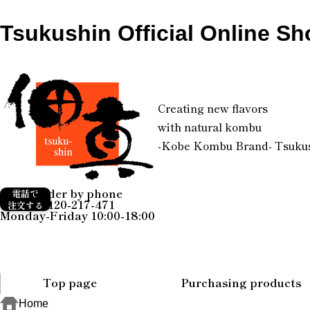
Tsukushin Official Online Sh
Creating new flavors
with natural kombu
-Kobe Kombu Brand- Tsuku
Order by phone
電話で
0120-217-471
注文する
Monday-Friday 10:00-18:00
Top page
Purchasing products
Home