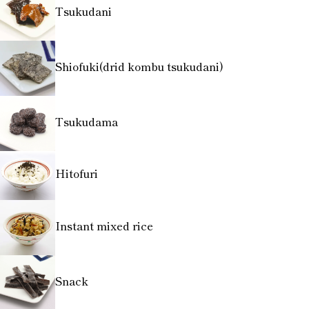
Tsukudani
Shiofuki(drid kombu tsukudani)
Tsukudama
Hitofuri
Instant mixed rice
Snack