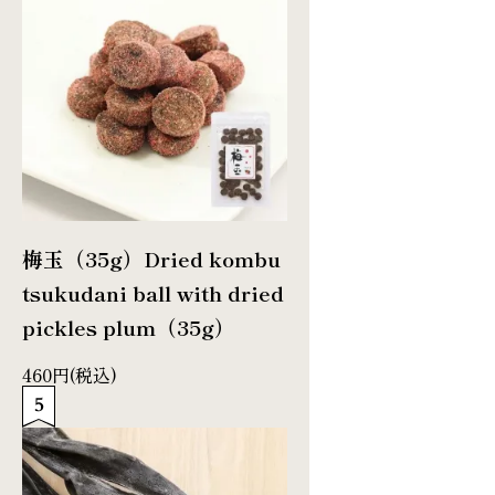
梅玉（35g）
Dried kombu
tsukudani ball with dried
pickles plum（35g）
460円(税込)