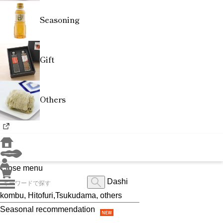
Seasoning
Gift
Others
Close menu
Dashi
kombu, Hitofuri,Tsukudama, others
Seasonal recommendation