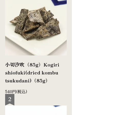
小切汐吹（85g）
Kogiri
shiofuki(dried kombu
tsukudani)（85g）
540円(税込)