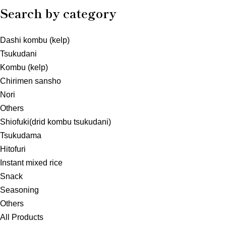
Search by category
Dashi kombu (kelp)
Tsukudani
Kombu (kelp)
Chirimen sansho
Nori
Others
Shiofuki(drid kombu tsukudani)
Tsukudama
Hitofuri
Instant mixed rice
Snack
Seasoning
Others
All Products