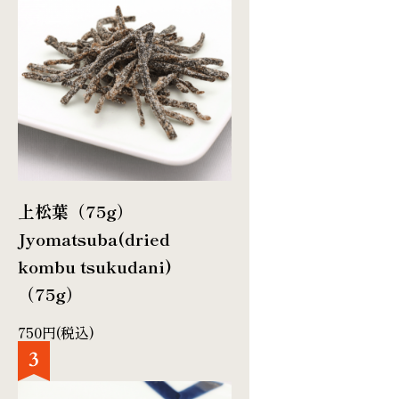
上松葉（75g）
Jyomatsuba(dried
kombu tsukudani)
（75g）
750円(税込)