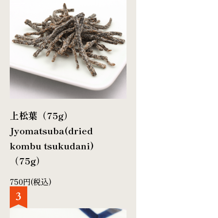
上松葉（75g）
Jyomatsuba(dried
kombu tsukudani)
（75g）
750円(税込)