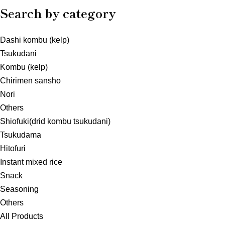
Search by category
Dashi kombu (kelp)
Tsukudani
Kombu (kelp)
Chirimen sansho
Nori
Others
Shiofuki(drid kombu tsukudani)
Tsukudama
Hitofuri
Instant mixed rice
Snack
Seasoning
Others
All Products