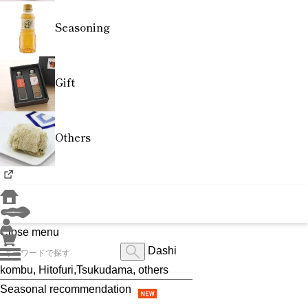
Seasoning
Gift
Others
Close menu
Dashi
kombu, Hitofuri,Tsukudama, others
Seasonal recommendation