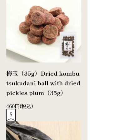
梅玉（35g）
Dried kombu
tsukudani ball with dried
pickles plum（35g）
460円(税込)