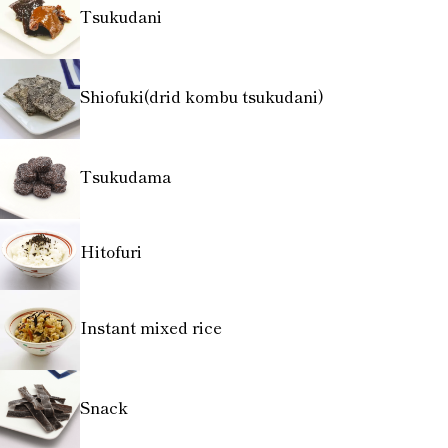
Tsukudani
Shiofuki(drid kombu tsukudani)
Tsukudama
Hitofuri
Instant mixed rice
Snack