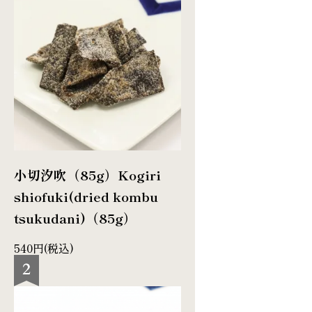
小切汐吹（85g）
Kogiri
shiofuki(dried kombu
tsukudani)（85g）
540円(税込)