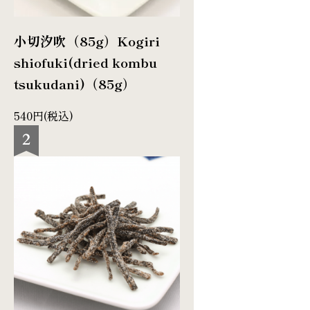
小切汐吹（85g）
Kogiri
shiofuki(dried kombu
tsukudani)（85g）
540円(税込)