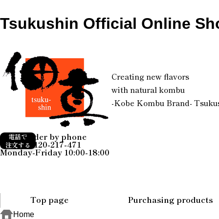
Tsukushin Official Online Sh
Creating new flavors
with natural kombu
-Kobe Kombu Brand- Tsuku
Order by phone
電話で
0120-217-471
注文する
Monday-Friday 10:00-18:00
Top page
Purchasing products
Home