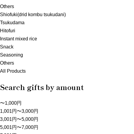
Others
Shiofuki(drid kombu tsukudani)
Tsukudama
Hitofuri
Instant mixed rice
Snack
Seasoning
Others
All Products
Search gifts by amount
〜1,000円
1,001円〜3,000円
3,001円〜5,000円
5,001円〜7,000円