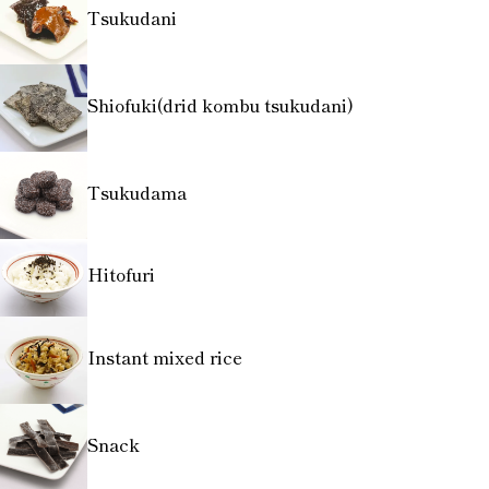
Tsukudani
Shiofuki(drid kombu tsukudani)
Tsukudama
Hitofuri
Instant mixed rice
Snack