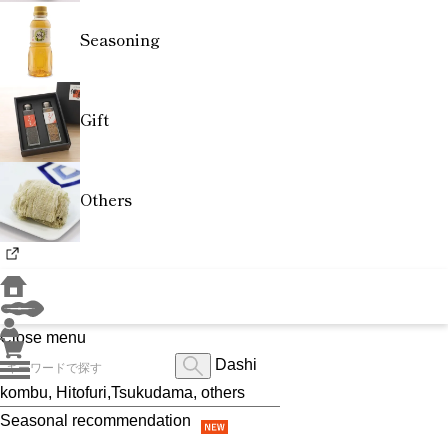
Seasoning
Gift
Others
Close menu
Dashi
kombu, Hitofuri,Tsukudama, others
Seasonal recommendation