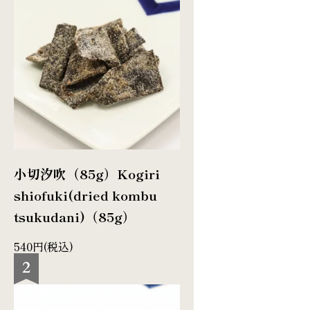
小切汐吹（85g）
Kogiri
shiofuki(dried kombu
tsukudani)（85g）
540円(税込)