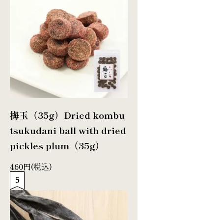
梅玉（35g）
Dried kombu
tsukudani ball with dried
pickles plum（35g）
460円(税込)