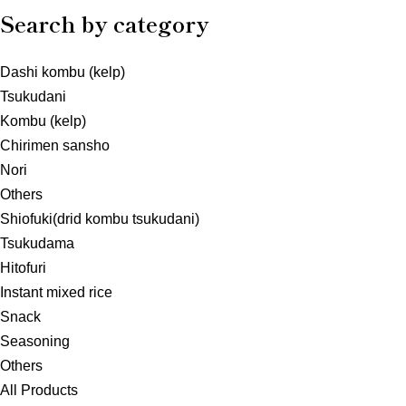
Search by category
Dashi kombu (kelp)
Tsukudani
Kombu (kelp)
Chirimen sansho
Nori
Others
Shiofuki(drid kombu tsukudani)
Tsukudama
Hitofuri
Instant mixed rice
Snack
Seasoning
Others
All Products