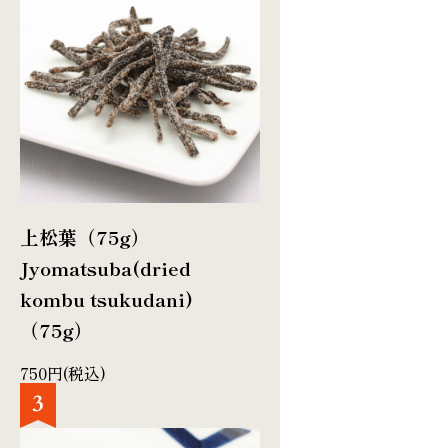
上松葉（75g）
Jyomatsuba(dried
kombu tsukudani)
（75g）
750円(税込)