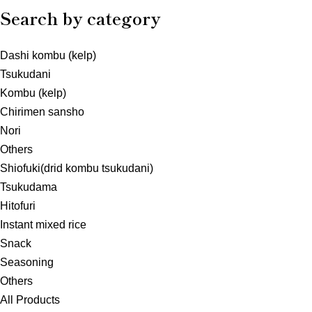
Search by category
Dashi kombu (kelp)
Tsukudani
Kombu (kelp)
Chirimen sansho
Nori
Others
Shiofuki(drid kombu tsukudani)
Tsukudama
Hitofuri
Instant mixed rice
Snack
Seasoning
Others
All Products