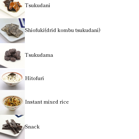
Tsukudani
Shiofuki(drid kombu tsukudani)
Tsukudama
Hitofuri
Instant mixed rice
Snack