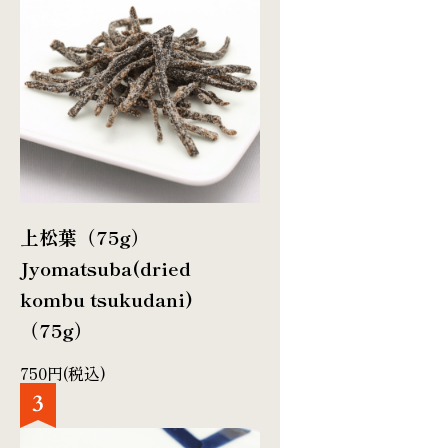
上松葉（75g）
Jyomatsuba(dried
kombu tsukudani)
（75g）
750円(税込)