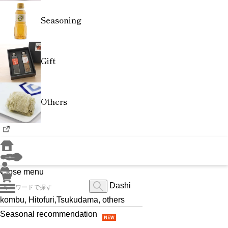
Seasoning
Gift
Others
Close menu
Dashi
kombu, Hitofuri,Tsukudama, others
Seasonal recommendation