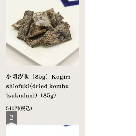
小切汐吹（85g）
Kogiri
shiofuki(dried kombu
tsukudani)（85g）
540円(税込)