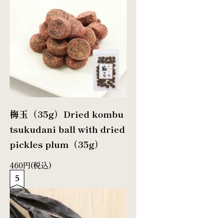
梅玉（35g）
Dried kombu
tsukudani ball with dried
pickles plum（35g）
460円(税込)