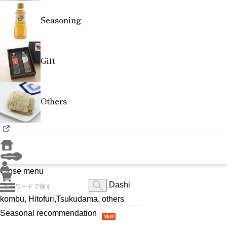
Seasoning
Gift
Others
Close menu
Dashi
kombu, Hitofuri,Tsukudama, others
Seasonal recommendation