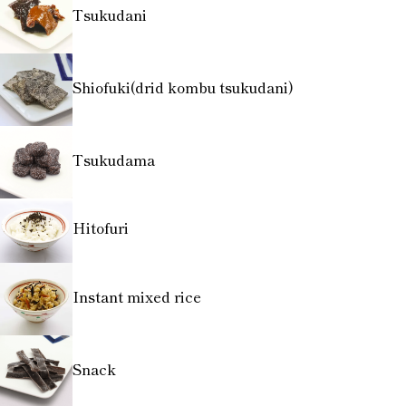
Tsukudani
Shiofuki(drid kombu tsukudani)
Tsukudama
Hitofuri
Instant mixed rice
Snack