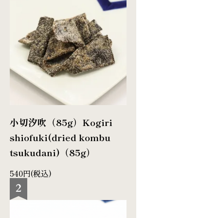
小切汐吹（85g）
Kogiri
shiofuki(dried kombu
tsukudani)（85g）
540円(税込)