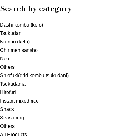
Search by category
Dashi kombu (kelp)
Tsukudani
Kombu (kelp)
Chirimen sansho
Nori
Others
Shiofuki(drid kombu tsukudani)
Tsukudama
Hitofuri
Instant mixed rice
Snack
Seasoning
Others
All Products