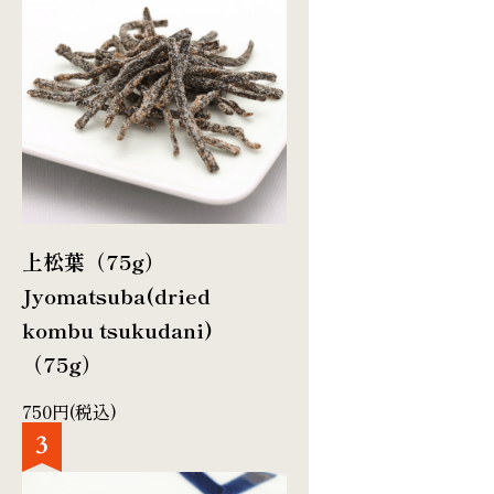
上松葉（75g）
Jyomatsuba(dried
kombu tsukudani)
（75g）
750円(税込)