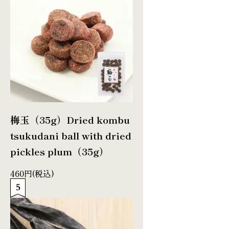
梅玉（35g）
Dried kombu
tsukudani ball with dried
pickles plum（35g）
460円(税込)