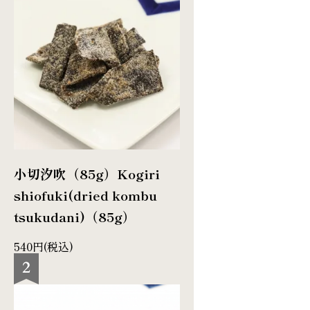
小切汐吹（85g）
Kogiri
shiofuki(dried kombu
tsukudani)（85g）
540円(税込)