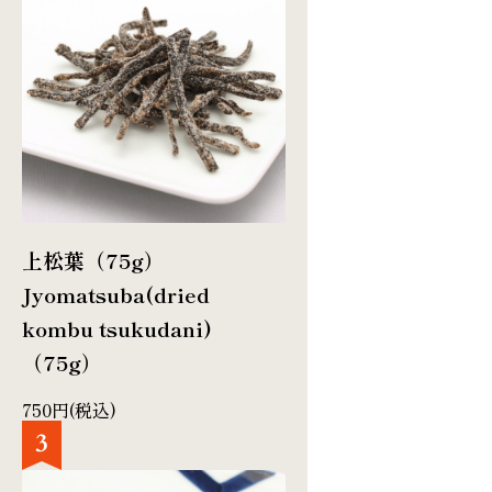
上松葉（75g）
Jyomatsuba(dried
kombu tsukudani)
（75g）
750円(税込)