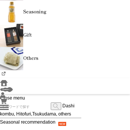
Seasoning
Gift
Others
Close menu
Dashi
kombu, Hitofuri,Tsukudama, others
Seasonal recommendation