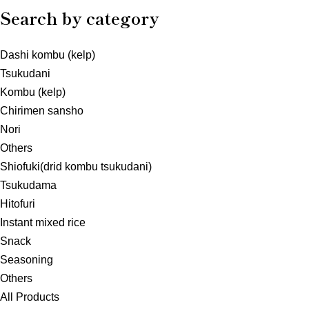
Search by category
Dashi kombu (kelp)
Tsukudani
Kombu (kelp)
Chirimen sansho
Nori
Others
Shiofuki(drid kombu tsukudani)
Tsukudama
Hitofuri
Instant mixed rice
Snack
Seasoning
Others
All Products