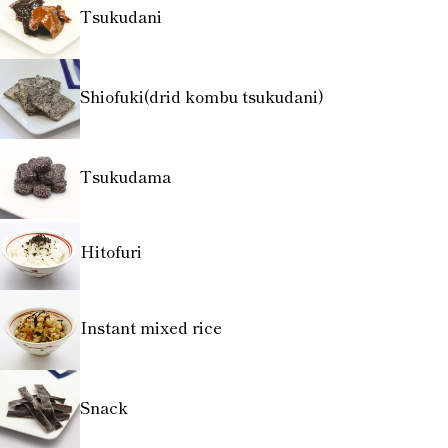
Tsukudani
Shiofuki(drid kombu tsukudani)
Tsukudama
Hitofuri
Instant mixed rice
Snack