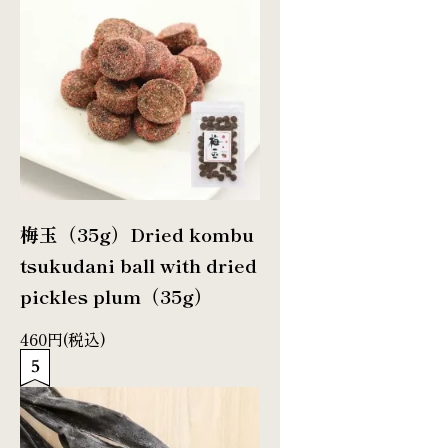
梅玉（35g）
Dried kombu
tsukudani ball with dried
pickles plum（35g）
460円(税込)