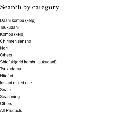
Search by category
Dashi kombu (kelp)
Tsukudani
Kombu (kelp)
Chirimen sansho
Nori
Others
Shiofuki(drid kombu tsukudani)
Tsukudama
Hitofuri
Instant mixed rice
Snack
Seasoning
Others
All Products