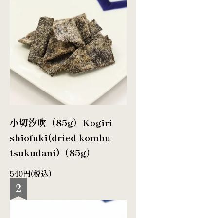
小切汐吹（85g）
Kogiri
shiofuki(dried kombu
tsukudani)（85g）
540円(税込)