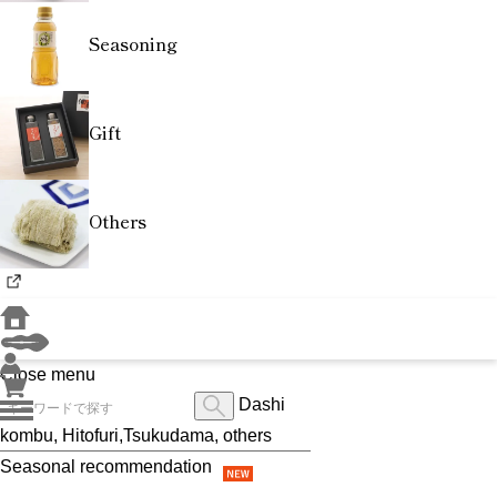
Seasoning
Gift
Others
Close menu
Dashi
kombu, Hitofuri,Tsukudama, others
Seasonal recommendation