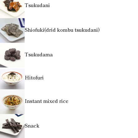
Tsukudani
Shiofuki(drid kombu tsukudani)
Tsukudama
Hitofuri
Instant mixed rice
Snack