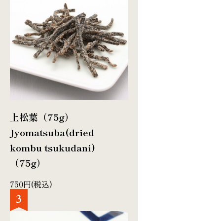
上松葉（75g）
Jyomatsuba(dried
kombu tsukudani)
（75g）
750円(税込)