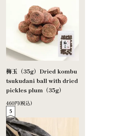
梅玉（35g）
Dried kombu
tsukudani ball with dried
pickles plum（35g）
460円(税込)